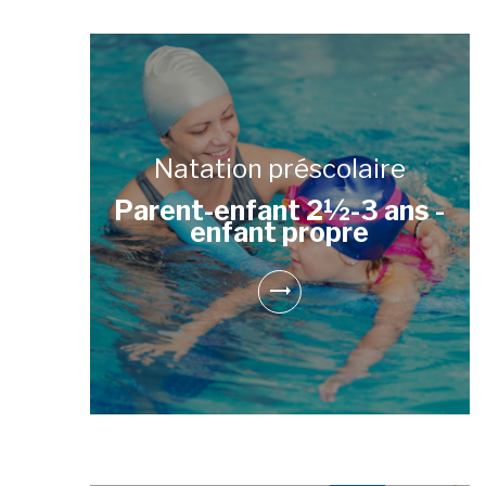
Natation préscolaire
Parent-enfant 2½-3 ans -
enfant propre