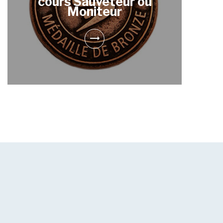
cours Sauveteur ou
Moniteur