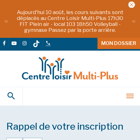
Aujourd'hui 10 août, les cours suivants sont
déplacés au Centre Loisir Multi-Plus 17h30
FIT Plein air - local 103 18h50 Volleyball -
gymnase Passez par la porte arrière.
MON DOSSIER
Rappel de votre inscription